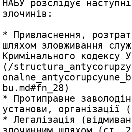
НАБУ розслідує наступні
злочинів:

* Привласнення, розтрат
шляхом зловживання служ
Кримінального кодексу У
(/structura_antycorupzy
onalne_antycorupcyune_b
bu.md#fn_28)

* Протиправне заволодін
установи, організації (
* Легалізація (відмиван
злочинним шляхом (ст. 2