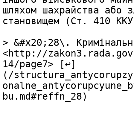
шляхом шахрайства або з
становищем (Ст. 410 ККУ)
> &#x20;28\. Кримінальн
<http://zakon3.rada.gov
14/page7> [↩]
(/structura_antycorupzy
onalne_antycorupcyune_b